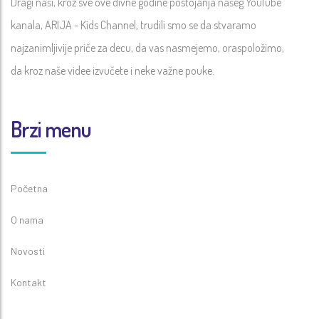
Dragi naši, kroz sve ove divne godine postojanja našeg YouTube
kanala, ARIJA - Kids Channel, trudili smo se da stvaramo
najzanimljivije priče za decu, da vas nasmejemo, oraspoložimo,
da kroz naše videe izvučete i neke važne pouke.
Brzi menu
Početna
O nama
Novosti
Kontakt