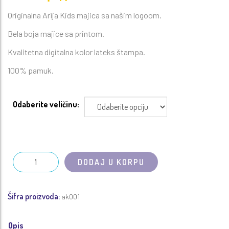
Originalna Arija Kids majica sa našim logoom.
Bela boja majice sa printom.
Kvalitetna digitalna kolor lateks štampa.
100% pamuk.
Odaberite veličinu:
DODAJ U KORPU
Šifra proizvoda:
ak001
Opis