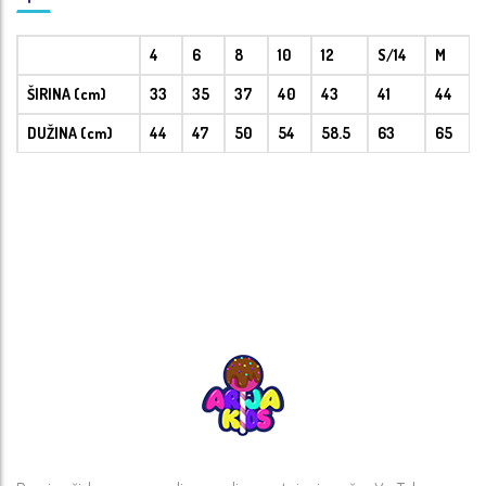
4
6
8
10
12
S/14
M
ŠIRINA (cm)
33
35
37
40
43
41
44
DUŽINA (cm)
44
47
50
54
58.5
63
65