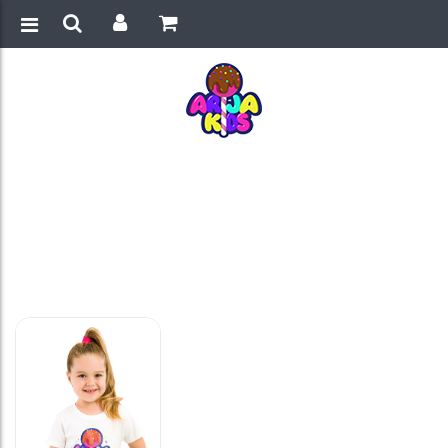
Početna
/
Arija Kids Majica
/
Originalna Arija Kids majica